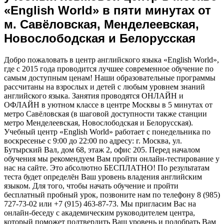
«English World» в пяти минутах от
м. Савёловская, Менделеевская,
Новослободская и Белорусская
Добро пожаловать в центр английского языка «English World»,
где с 2015 года проводится лучшее современное обучение по
самым доступным ценам! Наши образовательные программы
рассчитаны на взрослых и детей с любым уровнем знаний
английского языка. Занятия проводятся ОНЛАЙН и
ОФЛАЙН в уютном классе в центре Москвы в 5 минутах от
метро Савёловская (в шаговой доступности также станции
метро Менделеевская, Новослободская и Белорусская).
Учебный центр «English World» работает с понедельника по
воскресенье с 9:00 до 22:00 по адресу: г. Москва, ул.
Бутырский Вал, дом 68, этаж 2, офис 205. Перед началом
обучения мы рекомендуем Вам пройти онлайн-тестирование у
нас на сайте. Это абсолютно БЕСПЛАТНО! По результатам
теста будет определён Ваш уровень владения английским
языком. Для того, чтобы начать обучение и пройти
бесплатный пробный урок, позвоните нам по телефону 8 (985)
727-73-02 или +7 (915) 463-87-73. Мы пригласим Вас на
онлайн-беседу с академическим руководителем центра,
который поможет подтвердить Ваш уровень и подобрать Вам